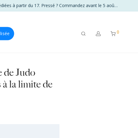
☀️ La boutique reste sur le pont tout l’été. Frais de port offerts dès 89 € en France. Du 6 au 16 août, vos commandes seront expédiées à partir du 17. Pressé ? Commandez avant le 5 août à 23 h 59.
0
lisée
de Judo
 la limite de