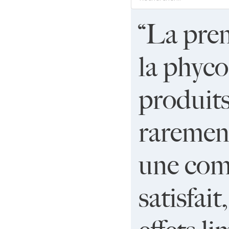
“La prem
la phyco
produits 
rarement
une comp
satisfai