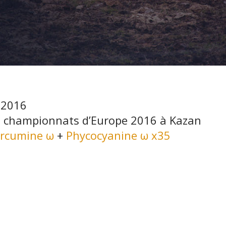
 2016
x championnats d’Europe 2016 à Kazan
rcumine ω
+
Phycocyanine ω x35
ient company collabore avec
iwi_boyka
depuis 2019. Ce jeune