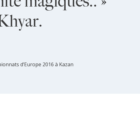
imite magiques.. »
Khyar.
pionnats d’Europe 2016 à Kazan
du témoignage