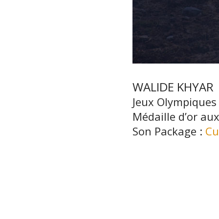
WALIDE KHYAR
Jeux Olympiques
Médaille d’or au
Son Package :
Cu
the main ingred
Walide Khyar
@w