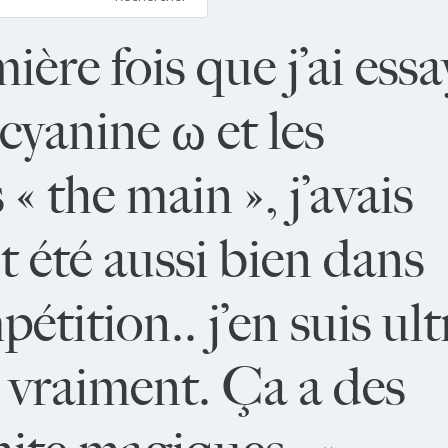
ière fois que j’ai essa
cyanine ω et les
« the main », j’avais
 été aussi bien dans
étition.. j’en suis ult
t, vraiment. Ça a des