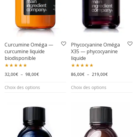
Curcumine Oméga —
Phycocyanine Oméga
curcumine liquide
X35 — phycocyanine
biodisponible
liquide
Note
5.00
Note
4.95
Plage de prix : 32,00€ à 98,00€
Plage de prix :
32,00
€
–
98,00
€
86,00
€
–
219,00
€
sur 5
sur 5
Ce
Ce
Choix des options
Choix des options
produit
produit
a
a
plusieurs
plusieurs
variations.
variations.
Les
Les
options
options