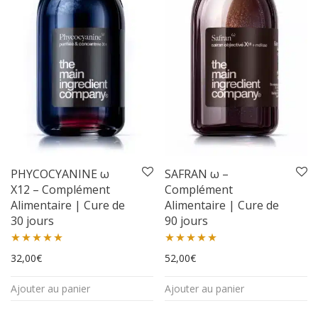
peuvent
peuvent
être
être
choisies
choisies
sur
sur
la
la
page
page
du
du
produit
produit
PHYCOCYANINE ω
SAFRAN ω –
X12 – Complément
Complément
Alimentaire | Cure de
Alimentaire | Cure de
30 jours
90 jours
Note
5.00
Note
5.00
32,00
€
52,00
€
sur 5
sur 5
Ajouter au panier
Ajouter au panier