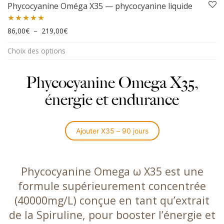
Phycocyanine Oméga X35 — phycocyanine liquide
Plage de prix : 86,00€ à 219,00€
Note
86,00
4.95
€
–
219,00
€
Ce
sur 5
Choix des options
produit
a
plusieurs
Phycocyanine Omega X35,
variations.
énergie et endurance
Les
options
peuvent
être
Ajouter X35 – 90 jours
choisies
sur
la
Phycocyanine Omega ω X35 est une
page
formule supérieurement concentrée
du
produit
(40000mg/L) conçue en tant qu’extrait
de la Spiruline, pour booster l’énergie et