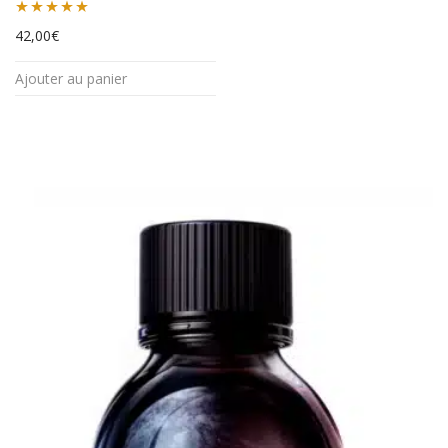
Note
5.00
42,00
€
sur 5
Ajouter au panier