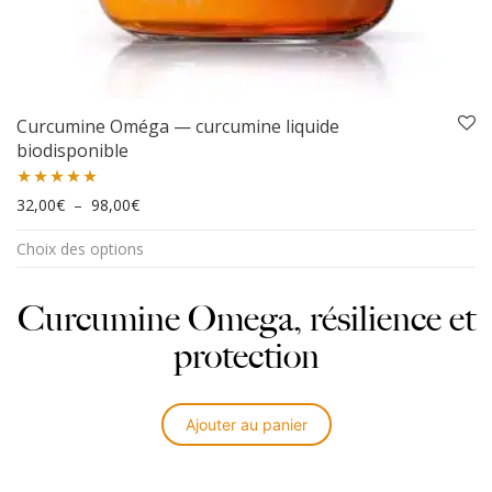
Curcumine Oméga — curcumine liquide
biodisponible
Plage de prix : 32,00€ à 98,00€
Note
32,00
5.00
€
–
98,00
€
Ce
sur 5
Choix des options
produit
a
plusieurs
Curcumine Omega, résilience et
variations.
protection
Les
options
peuvent
être
Ajouter au panier
choisies
sur