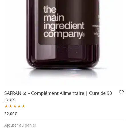
SAFRAN ω – Complément Alimentaire | Cure de 90
jours
Note
52,00
5.00
€
sur 5
Ajouter au panier