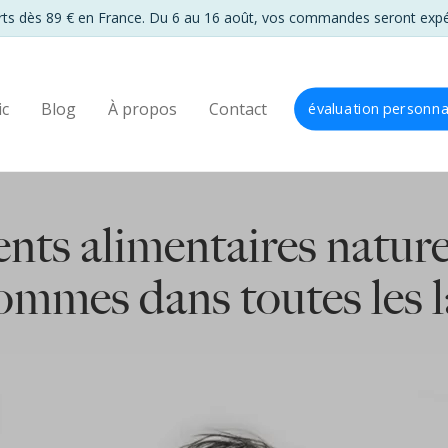
ic
Blog
À propos
Contact
évaluation personna
ts alimentaires nature
mmes dans toutes les lat