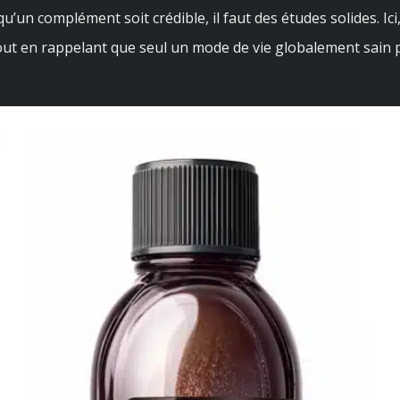
u’un complément soit crédible, il faut des études solides. Ic
out en rappelant que seul un mode de vie globalement sain pe