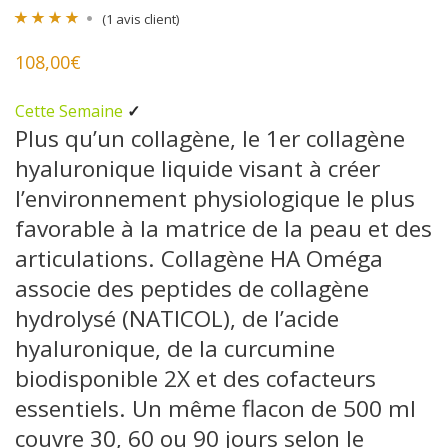
(
1
avis client)
Noté
1
4.00
108,00
€
sur 5 basé
sur
Cette Semaine
✓
notation
Plus qu’un collagène, le 1er collagène
client
hyaluronique liquide visant à créer
l’environnement physiologique le plus
favorable à la matrice de la peau et des
articulations. Collagène HA Oméga
associe des peptides de collagène
hydrolysé (NATICOL), de l’acide
hyaluronique, de la curcumine
biodisponible 2X et des cofacteurs
essentiels. Un même flacon de 500 ml
couvre 30, 60 ou 90 jours selon le