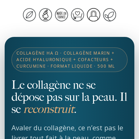
COLLAGÈNE HA Ω · COLLAGÈNE MARIN +
ACIDE HYALURONIQUE + COFACTEURS +
CURCUMINE · FORMAT LIQUIDE · 500 ML
Le collagène ne se
dépose pas sur la peau. Il
se
reconstruit
.
Avaler du collagène, ce n’est pas le
livrer tout fait à la peau, comme