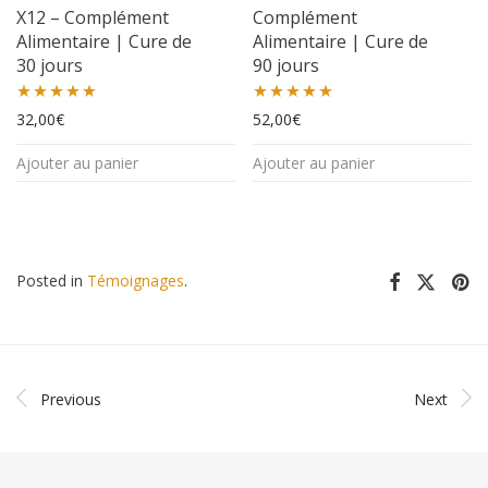
X12 – Complément
Complément
Alimentaire | Cure de
Alimentaire | Cure de
30 jours
90 jours
Note
32,00
5.00
€
Note
52,00
5.00
€
sur 5
sur 5
Ajouter au panier
Ajouter au panier
Posted in
Témoignages
.
Previous
Next