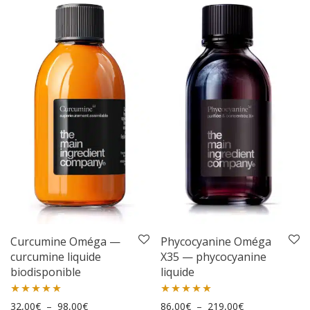
Curcumine Oméga —
Phycocyanine Oméga
curcumine liquide
X35 — phycocyanine
biodisponible
liquide
Plage de prix : 32,00€ à 98,00€
Plage de prix :
Note
32,00
5.00
€
–
98,00
€
Note
86,00
4.95
€
–
219,00
€