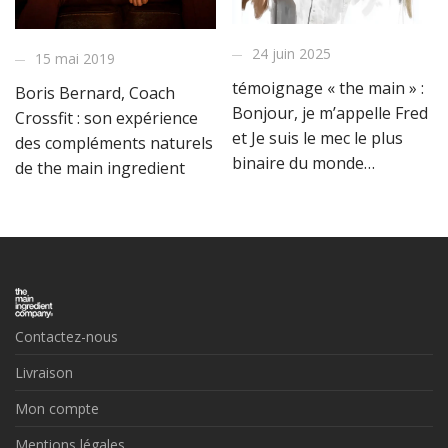
24 juin 2025
15 mai 2019
témoignage « the main » :
Boris Bernard, Coach
Bonjour, je m’appelle Fred
Crossfit : son expérience
et Je suis le mec le plus
des compléments naturels
binaire du monde…
de the main ingredient
Contactez-nous
Livraison
Mon compte
Mentions légales