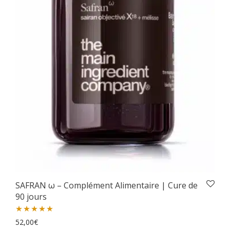
SAFRAN ω – Complément Alimentaire | Cure de
90 jours
Note
52,00
5.00
€