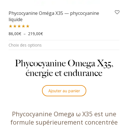
Phycocyanine Oméga X35 — phycocyanine
liquide
Plage de prix : 86,00€ à 219,00€
Note
86,00
4.95
€
–
219,00
€
Ce
sur 5
Choix des options
produit
a
plusieurs
Phycocyanine Omega X35,
variations.
énergie et endurance
Les
options
peuvent
être
Ajouter au panier
choisies
sur
la
Phycocyanine Omega ω X35 est une
page
formule supérieurement concentrée
du
produit