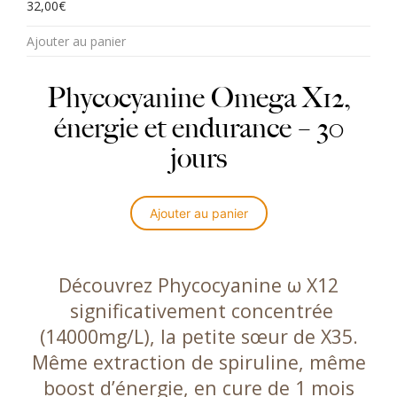
Note
32,00
5.00
€
sur 5
Ajouter au panier
Phycocyanine Omega X12,
énergie et endurance – 30
jours
Ajouter au panier
Découvrez Phycocyanine ω X12
significativement concentrée
(14000mg/L)
, la petite sœur de X35.
Même extraction de spiruline, même
boost d’énergie, en cure de 1 mois