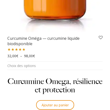
Curcumine Oméga — curcumine liquide
biodisponible
Plage de prix : 32,00€ à 98,00€
Note
32,00
5.00
€
–
98,00
€
Ce
sur 5
Choix des options
produit
a
plusieurs
Curcumine Omega, résilience
variations.
et protection
Les
options
peuvent
être
Ajouter au panier
choisies