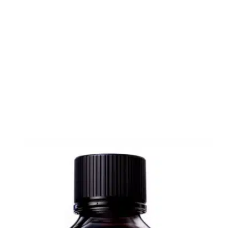
le quotidien, l’univers et les recherches de the main
ingredient company.
instagram