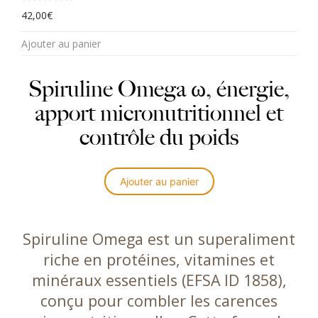
Note
42,00
5.00
€
sur 5
Ajouter au panier
Spiruline Omega ω, énergie,
apport micronutritionnel et
contrôle du poids
Ajouter au panier
Spiruline Omega est un superaliment
riche en protéines, vitamines et
minéraux essentiels (EFSA ID 1858),
conçu pour combler les carences