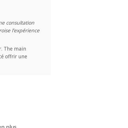
ne consultation
roise l’expérience
r. The main
é offrir une
en plus