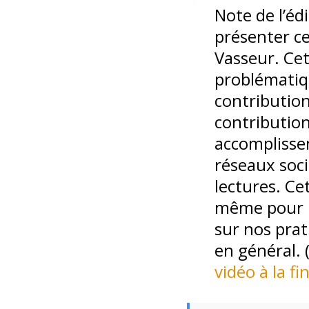
Note de l’éd
présenter ce
Vasseur. Cet
problématiqu
contribution
contribution
accomplissem
réseaux soci
lectures. Cet
même pour le
sur nos pra
en général. 
vidéo à la fi