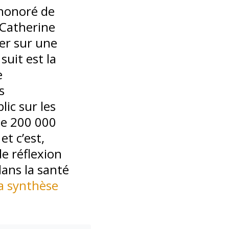
 honoré de
 Catherine
uer sur une
suit est la
e
s
ic sur les
de 200 000
et c’est,
e réflexion
ans la santé
la synthèse