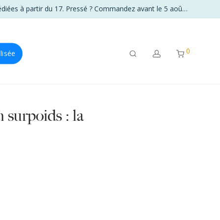
☀️ La boutique reste sur le pont tout l’été. Frais de port offerts dès 89 € en France. Du 6 au 16 août, vos commandes seront expédiées à partir du 17. Pressé ? Commandez avant le 5 août à 23 h 59.
0
lisée
 surpoids : la