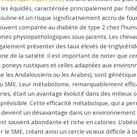
es équidés, caractérisée principalement par l’obé
insuline et un risque significativement accru de fou
souvent comparée au diabète de type 2 chez l’hum
mes physiopathologiques sous-jacents. Les chevau
alement présenter des taux élevés de triglycérid
one de la satiété. Il est important de noter que ce
poneys rustiques et celles adaptées aux enviro
me les Andalousiens ou les Arabes), sont génétiq
u SME. Leur métabolisme, remarquablement effic
ories, était un avantage évolutif dans des milieux o
mprévisible. Cette efficacité métabolique, qui a per
, devient un désavantage dans un environnement
est souvent abondante et riche en calories. L’obé
le SME, créant ainsi un cercle vicieux difficile à br