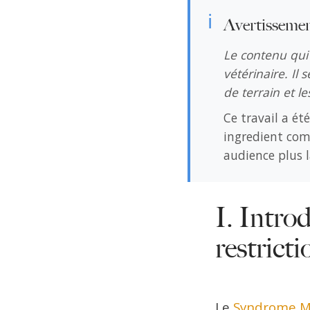
ℹ
Avertissemen
Le contenu qui 
vétérinaire. Il 
de terrain et l
Ce travail a é
ingredient comp
audience plus l
I. Intro
restrict
Le
Syndrome Mé