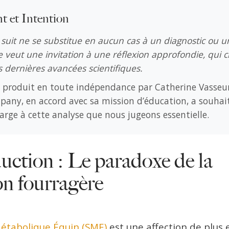
t et Intention
suit ne se substitue en aucun cas à un diagnostic ou u
se veut une invitation à une réflexion approfondie, qui c
es dernières avancées scientifiques.
té produit en toute indépendance par Catherine Vasseu
any, en accord avec sa mission d’éducation, a souhait
arge à cette analyse que nous jugeons essentielle.
duction : Le paradoxe de la
ion fourragère
tabolique Équin (SME)
est une affection de plus 