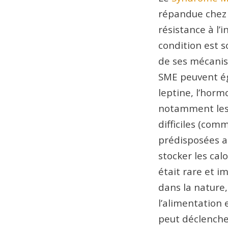
répandue chez l
résistance à l’
condition est 
de ses mécanis
SME peuvent ég
leptine, l’horm
notamment les 
difficiles (com
prédisposées a
stocker les cal
était rare et i
dans la nature
l’alimentation 
peut déclencher 