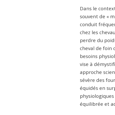
Dans le context
souvent de « ma
conduit fréquem
chez les cheva
perdre du poids
cheval de foin
besoins physiol
vise à démystif
approche scient
sévère des four
équidés en surp
physiologiques 
équilibrée et a