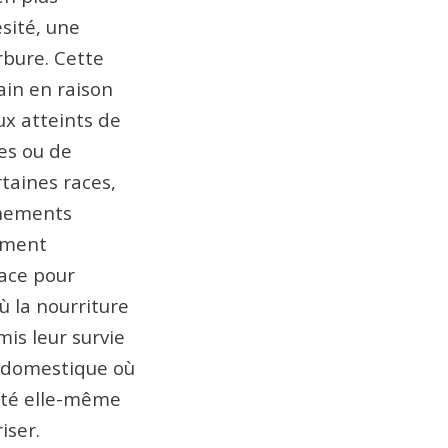
sité, une
rbure. Cette
ain en raison
x atteints de
es ou de
rtaines races,
nnements
uement
ace pour
ù la nourriture
mis leur survie
 domestique où
sité elle-même
iser.