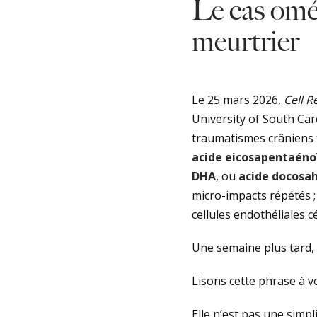
Le cas omé
meurtrier
Le 25 mars 2026,
Cell R
University of South Car
traumatismes crâniens tr
acide eicosapentaéno
DHA
, ou
acide docosa
micro-impacts répétés ;
cellules endothéliales c
Une semaine plus tard, S
Lisons cette phrase à v
Elle n’est pas une simpli