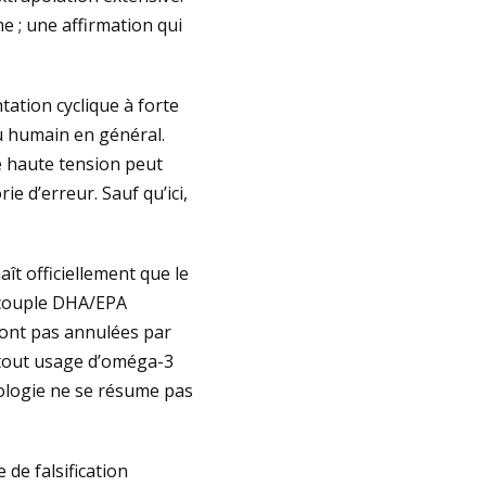
 ; une affirmation qui
ation cyclique à forte
au humain en général.
e haute tension peut
e d’erreur. Sauf qu’ici,
aît officiellement que le
 couple DHA/EPA
sont pas annulées par
 tout usage d’oméga-3
iologie ne se résume pas
de falsification