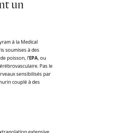
nt un
yram à la Medical
ris soumises à des
de poisson, l’
EPA
, ou
érébrovasculaire. Pas le
rveaux sensibilisés par
murin couplé à des
extrapolation extensive.