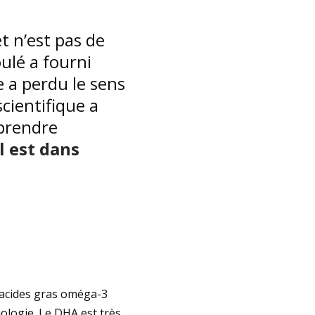
et n’est pas de
ulé a fourni
 a perdu le sens
cientifique a
eprendre
il est dans
 acides gras oméga-3
ologie. Le DHA est très