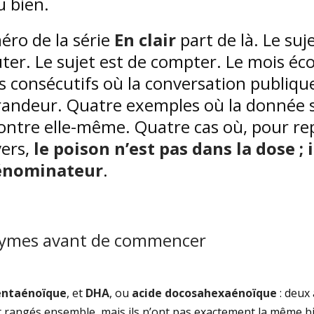
 bien.
ro de la série
En clair
part de là. Le suj
ter. Le sujet est de compter. Le mois éco
 consécutifs où la conversation publique
randeur. Quatre exemples où la donnée s
ontre elle-même. Quatre cas où, pour r
vers,
le poison n’est pas dans la dose ; 
dénominateur
.
nymes avant de commencer
entaénoïque
, et
DHA
, ou
acide docosahexaénoïque
: deux
t rangés ensemble, mais ils n’ont pas exactement la même bi