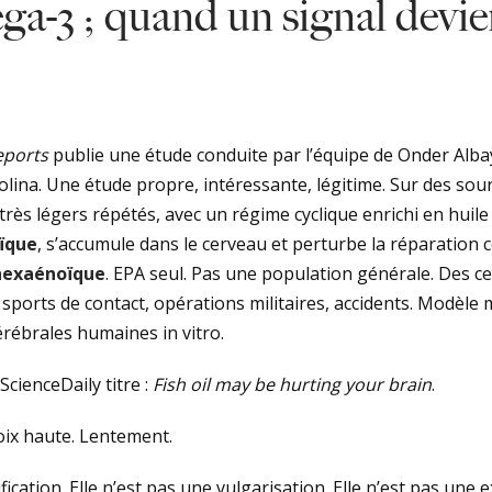
ga-3 ; quand un signal devie
eports
publie une étude conduite par l’équipe de Onder Alba
olina. Une étude propre, intéressante, légitime. Sur des sou
ès légers répétés, avec un régime cyclique enrichi en huile 
ïque
, s’accumule dans le cerveau et perturbe la réparation c
hexaénoïque
. EPA seul. Pas une population générale. Des ce
 sports de contact, opérations militaires, accidents. Modèle 
érébrales humaines in vitro.
cienceDaily titre :
Fish oil may be hurting your brain
.
oix haute. Lentement.
fication. Elle n’est pas une vulgarisation. Elle n’est pas une 