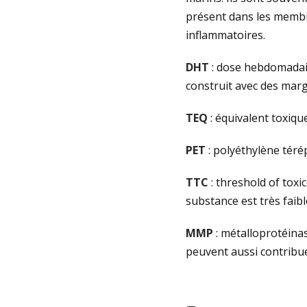
présent dans les membr
inflammatoires.
DHT
: dose hebdomadaire
construit avec des marg
TEQ
: équivalent toxiqu
PET
: polyéthylène térép
TTC
: threshold of toxi
substance est très faib
MMP
: métalloprotéinas
peuvent aussi contribuer