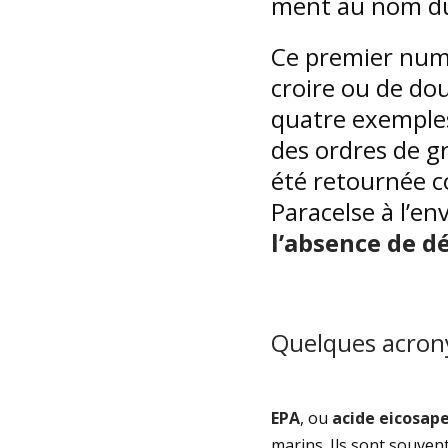
ment au nom du
Ce premier numé
croire ou de dou
quatre exemples
des ordres de g
été retournée c
Paracelse à l’en
l’absence de 
Quelques acro
EPA
, ou
acide eicosap
marins. Ils sont souven