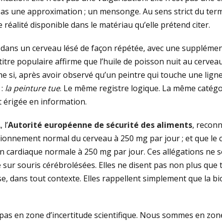
as une approximation ; un mensonge. Au sens strict du terme
réalité disponible dans le matériau qu’elle prétend citer.
, dans un cerveau lésé de façon répétée, avec une supplément
 titre populaire affirme que l’huile de poisson nuit au cerve
 si, après avoir observé qu’un peintre qui touche une lign
 :
la peinture tue
. Le même registre logique. La même catégori
t érigée en information.
A
, l’
Autorité européenne de sécurité des aliments
, reconn
ionnement normal du cerveau à 250 mg par jour ; et que le
n cardiaque normale à 250 mg par jour. Ces allégations ne 
sur souris cérébrolésées. Elles ne disent pas non plus que
se, dans tout contexte. Elles rappellent simplement que la b
s en zone d’incertitude scientifique. Nous sommes en zone 