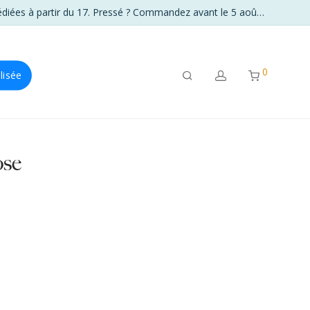
☀️ La boutique reste sur le pont tout l’été. Frais de port offerts dès 89 € en France. Du 6 au 16 août, vos commandes seront expédiées à partir du 17. Pressé ? Commandez avant le 5 août à 23 h 59.
0
lisée
ose