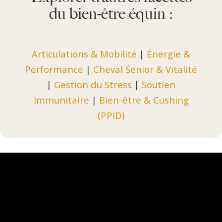
du bien-être équin :
Articulations & Mobilité
|
Énergie &
Performance
|
Cheval Senior & Vitalité
|
Gestion du Stress
|
Soutien
Immunitaire
|
Bien-être & Cushing
(PPID)
Mon cheval a des ulcères gastriques
diagnostiqués. La Curcumine ω suffit-elle ?
Mon cheval est sujet aux coliques. Quel
complément choisir ?