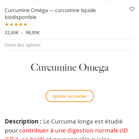
Curcumine Oméga — curcumine liquide
biodisponible
Plage de prix : 32,00€ à 98,00€
Note
32,00
5.00
€
–
98,00
€
Ce
sur 5
Choix des options
produit
a
plusieurs
Curcumine Omega
variations.
Les
options
peuvent
être
Ajouter au panier
choisies
sur
la
Description :
Le Curcuma longa est étudié
page
du
pour
contribuer à une digestion normale (ID
produit