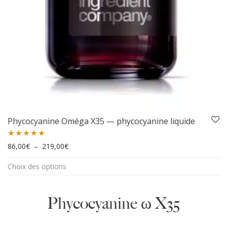
Phycocyanine Oméga X35 — phycocyanine liquide
Plage de prix : 86,00€ à 219,00€
Note
86,00
4.95
€
–
219,00
€
Ce
sur 5
Choix des options
produit
a
plusieurs
Phycocyanine ω X35
variations.
Les
options