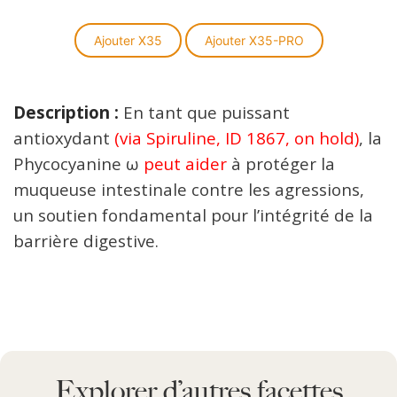
peuvent
être
Ajouter X35
Ajouter X35-PRO
choisies
sur
la
Description :
En tant que puissant
page
du
antioxydant
(via Spiruline, ID 1867, on hold)
, la
produit
Phycocyanine ω
peut aider
à protéger la
muqueuse intestinale contre les agressions,
un soutien fondamental pour l’intégrité de la
barrière digestive.
Explorer d’autres facettes