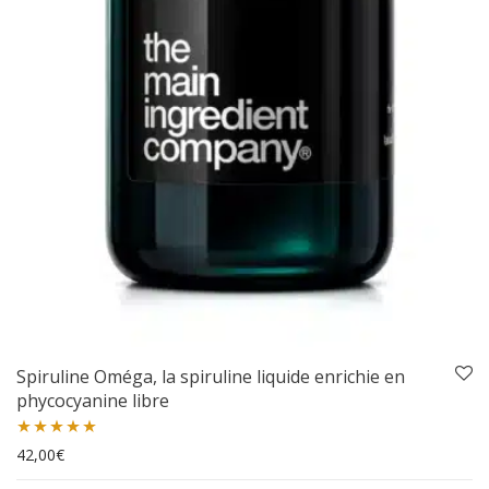
Spiruline Oméga, la spiruline liquide enrichie en
phycocyanine libre
Note
42,00
5.00
€
sur 5